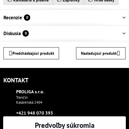
Kancelária a písanie
Zápisníky
Tvrdé desky
Recenzie
0
Diskusia
0
Predchádzajúci produkt
Nasledujúci produkt
KONTAKT
PROLIGA s​.r​.o​.
Trenčín
Kasárenská 2404
+421 948 070 393
Predvoľby súkromia
proliga​@proliga​.eu