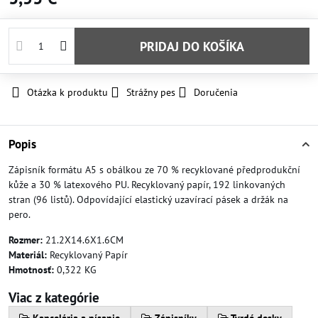
PRIDAJ DO KOŠÍKA
Otázka k produktu
Strážny pes
Doručenia
Popis
Zápisník formátu A5 s obálkou ze 70 % recyklované předprodukční
kůže a 30 % latexového PU. Recyklovaný papír, 192 linkovaných
stran (96 listů). Odpovídající elastický uzavírací pásek a držák na
pero.
Rozmer:
21.2X14.6X1.6CM
Materiál:
Recyklovaný Papír
Hmotnosť:
0,322 KG
Viac z kategórie