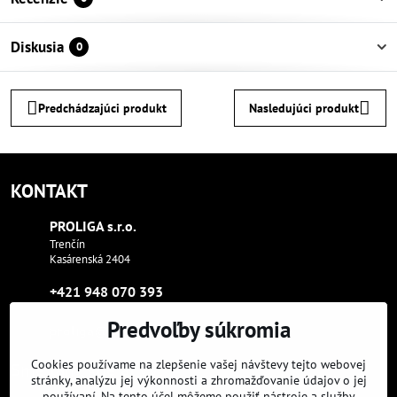
Diskusia
0
Predchádzajúci produkt
Nasledujúci produkt
KONTAKT
PROLIGA s​.r​.o​.
Trenčín
Kasárenská 2404
+421 948 070 393
Predvoľby súkromia
proliga​@proliga​.eu
Cookies používame na zlepšenie vašej návštevy tejto webovej
Sme tam, kde aj vy:
stránky, analýzu jej výkonnosti a zhromažďovanie údajov o jej
používaní. Na tento účel môžeme použiť nástroje a služby