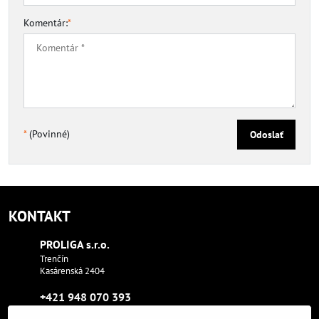
Komentár:
*
*
(Povinné)
Odoslať
KONTAKT
PROLIGA s​.r​.o​.
Trenčín
Kasárenská 2404
+421 948 070 393