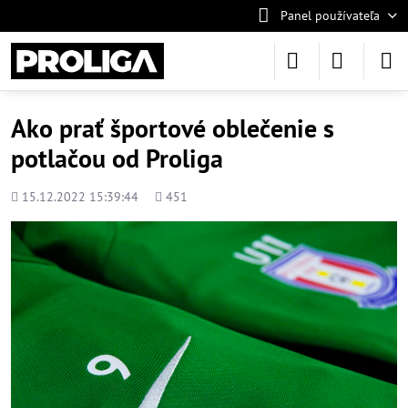
Panel používateľa
Ako prať športové oblečenie s
potlačou od Proliga
Pridané
Počet
15.12.2022 15:39:44
451
zobrazení